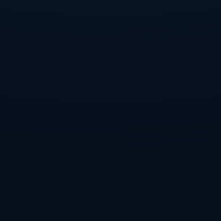
口。值得注意的是，近年越来越多南美球员在欧洲顶级联赛
效力，他们把欧洲的战术严谨与南美的技术自由成功融合，
这种混合打法让南美劲旅在面对不同风格的对手时更加游刃
有余。
从洲际维度看，南美球队的挑战主要集中在两点 一是阵容年
龄结构的更替，老一辈球星的黄金期不可避免地接近尾声，
新生代是否足以在世界杯舞台上迅速完成接班 二是整体防守
强度与稳定性。过去某些南美强队在进攻上精彩纷呈，却在
防守转换与定位球防守上留有隐患，致使在关键淘汰赛阶段
被对手抓住细节翻盘。随着更多本土教练学习欧洲的防守理
念，新生代南美球队在攻守平衡上有望呈现新的面貌，使得
他们在争夺冠军的概率模型中再次抬头。
亚洲球队目标从小组突围到稳定八强
在世界杯预测体系中，亚洲球队往往被视为“潜在黑马”而非传
统豪门，但近年来这一标签正在悄然变化。随着联赛职业化
水平提升、海外留洋球员数量增加以及体能与对抗训练的强
化，亚洲足球的整体竞争力正在稳步上升。不论是技术型控
球风格，还是注重纪律和反击效率的体系，都已经能够针对
不同对手制定更有针对性的比赛计划。
以往的世界杯表现中，亚洲球队常以赛场作风顽强和战术执
行纪律著称。从数据来看，他们在跑动距离与压迫强度方面