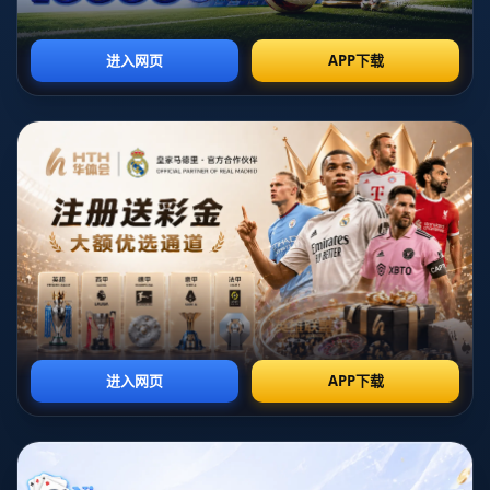
不妨从洲际视角出发，既看历史轨迹，又审视当下趋势，在
数据理性与足球的不确定美学之间寻找一个平衡点。
欧洲球队综合实力仍是夺冠天花板
从近几届世界杯的走势来看，欧洲足坛依旧处于整体实力最
厚实的位置。五大联赛高强度的对抗、完善的青训体系以及
战术理念的持续迭代，让欧洲球队在世界杯预测中始终占据C
位。像传统豪门在大赛前通常具备几项共同特征 一是板凳深
度极强，主力受伤有即战型替补顶上 二是战术体系多元，能
在对手针对性研究后迅速调整 三是心理层面更适应长线淘汰
赛的起伏。从概率角度看，欧洲球队集体冲击冠军仍是最有
底气的一个洲。
欧洲内部也出现了结构性分化。一些老牌强队处于更新换代
阶段，经验与活力如何平衡，是影响他们世界杯表现预测的
关键变量。以往有球队在预选赛和友谊赛阶段强势无比，但
到了 knockout 阶段却因防守端的细小漏洞遭遇“爆冷”；而某
些低调的技术流球队，则在连续几届大赛中磨合出极高默契
度，在淘汰赛里借控球与位置轮换消耗对手体能，成为被广
泛看好的隐形热门。如果从整体趋势来判断，欧洲阵营在本
届世界杯中仍大概率保持四强席位上的“多数派”身份，至少两
支甚至三支进入半决赛的格局很可能继续上演。
南美球队在激情与经验之间寻找新平衡