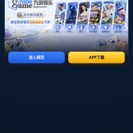
常见玩法解析 帮你看懂盘口和赔率
世界杯外围投注的玩法很多，新手不必一次性全部掌握，但
应先弄明白几种最常用的：其一是胜平负，即预测哪支球队
获胜或比赛打平，这也是最直观、最易理解的方式；其二是
让球盘，常见的有让半球、一球等，用来平衡强弱队之间的
差距，比如强队让一球，就意味着如果你买强队，他们至少
要净胜两球你才算全赢；其三是大小球，主要看两队总进球
数是大于还是小于某个数字，比如2.5球以上就是“打出三球及
以上才算大”。这些基本玩法几乎贯穿所有世界杯场次，是新