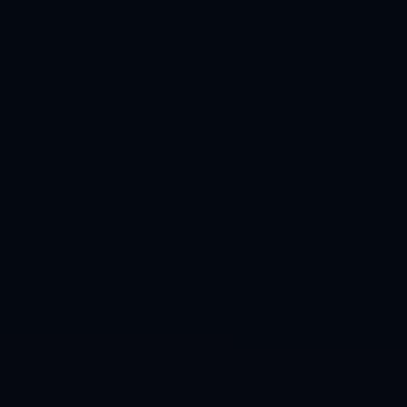
保持娱乐心态 清晰认识世界杯外围投注的风险
无论你在世界杯外围投注中多么谨慎，都必须承认一点——
任何投注都存在风险，没有所谓稳赢方案。世界杯赛场上冷
门频出，连专业机构也无法完全预测所有结果。新手要做的
是在意识到风险的前提下，主动设置自己的“安全边界”，包括
预算上限、单场投入上限以及连续亏损时的及时止损机制。
如果某一刻你发现自己因一场球的输赢而情绪大幅起伏，影
响到生活和工作，就说明投入已经超出娱乐范畴，应及时调
整甚至暂时停手。
理想状态下，世界杯外围投注应该是为观赛带来额外乐趣的
一种方式，而不是生活的负担。控制好节奏，理性看待输
赢，把更多精力放在对比赛本身的欣赏和研究上，才算真正
掌握了这份“新手攻略”的精髓。当你能做到输了也能平静接
受，赢了也不过分兴奋，只是把它当作世界杯期间的一项附
加娱乐，那么你已经比大多数新手走得更远。
上一篇：世界杯预测：各洲球队表现预测前瞻
下一篇：世界杯外围赛数据分析：从统计中寻找赢家
Copyright 2024
金年会·(jinnianhui)金字招牌诚信至上-Gold