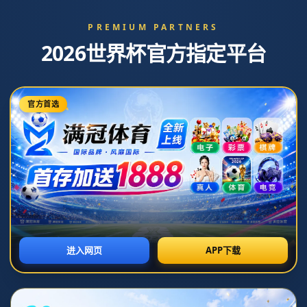
新闻中心
世界杯外围投注必备指南，新手攻略
分享！
类别：jinnianhui官网 发布时间：2026-08-06T07:30:06+08:00