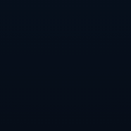
举个简单的案例：某届世界杯小组赛中，一支欧洲传统强队
首战爆冷输球，第二场对阵被普遍认为较弱的对手。大众情
绪会认为强队“必须赢”，投注倾向大量集中在强队大胜。但如
果你仔细研究，会发现该队后防线老化、主力中场受伤，而
对手擅长防守反击，赛前数据也显示强队射门效率偏低。在
这种情况下，盲目追捧强队胜并不划算，更合理的思路可能
是选择偏保守的盘口，或者在大小球上寻找更合适的切入
点。这个案例提醒新手，不要被“非赢不可”的叙事影响理性判
断。