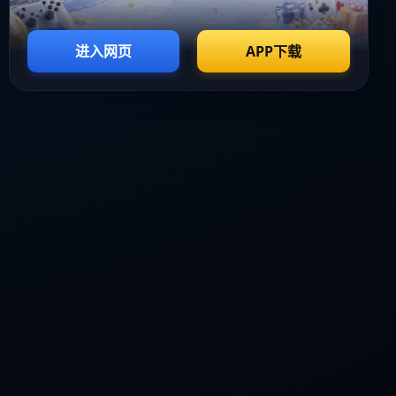
舞。无论是对战队还是粉丝而言，这都是一个充满希
蓬勃发展。一方面，周年庆通过丰富的内容和福利回
精神，让更多人感受到电竞的热血与激情。
与团队协作。而这些成就，也离不开《英雄联盟》作
的一次完美诠释。无论是玩家还是观众，都能从中
的几个月无疑将是《英雄联盟》粉丝们的狂欢时刻。
带来无数惊喜。让我们拭目以待，看LPL选手如何