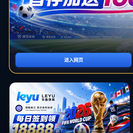
“虎
新闻中心
公司新闻
虎娘日报：英
引言：热血沸
常见问题
每逢《英雄联
还同步完成了
彩活动，还是
联系jinnianhui官网
《英雄联盟》
周年庆节目亮
电话：027-5560955
作为全球最受
福利活动，包
传真：027-5560955
皮肤系列，主
邮箱：admin@jxryxxkj.com
此外，官方还
地址：甘肃省临夏回族自治州东乡
拉近了玩家与
族自治县汪集乡
LPL选手出
与周年庆节目
现了强大的信
以JDG战队
经针对世界赛