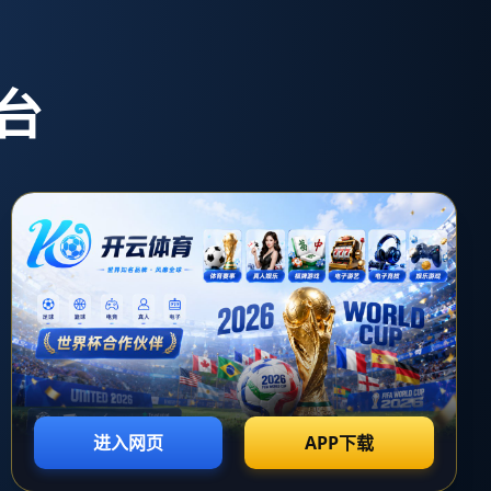
中心
新闻动态
联系jinnianhui官网
您当前位置：
首页
>
新闻中心