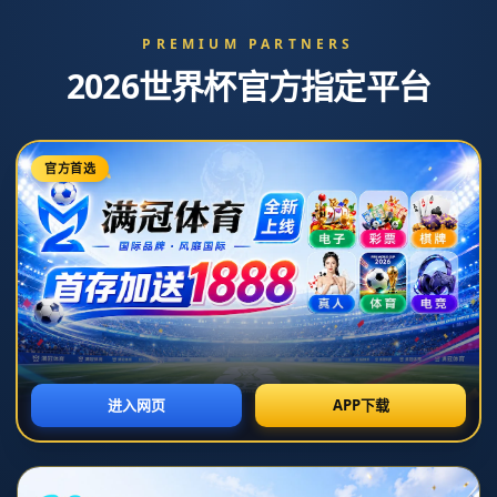
新闻中心
乔宇左脚弧线绝杀，徐州力克镇江1-
0！
类别：jinnianhui官网 发布时间：2026-08-07T07:30:06+08:00