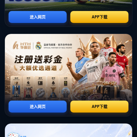
线，为绝杀创造了有利条件。尤其是在关键时刻，团队的协
同配合帮助乔宇找到空档，这一幕成为徐州队整体实力的真
实写照。
球员个人能力的突出表现：乔宇为何令
人瞩目
乔宇的弧线射门不仅引发了比赛欢潮，也让人们看到了个人
技术与智慧相结合的重要性。据赛后统计，乔宇在比赛中的
跑动距离超过11公里，精准传球率高达85%，且进攻参与度
远远高于其他队员。他既是进攻端的尖刀，也是组织战术的
重要枢纽，这种全能型球员正是现代足球的核心力量。
此外，在本赛季他已累计完成5次关键传球及两次绝杀，这些
数据为他赢得了“比赛终结者”的美誉。这一脚弧线球只是他职
业生涯中的一个缩影，却让人们看到了他的无限潜质。