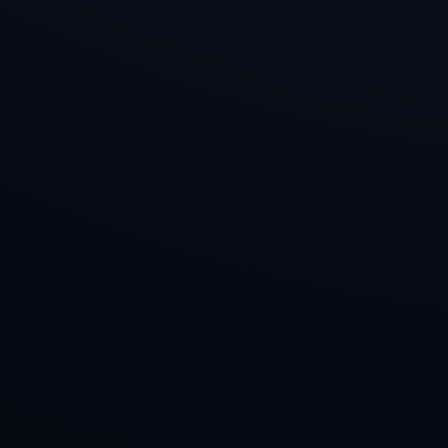
——但是否意
案例解读：詹
另一位NBA
效规避伤病风
持巅峰竞技状
但威少的竞技
限。
这种坚持
跨队合作：教
威少与马龙的
最佳答案。而
球员独立精神