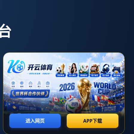
中心
新闻动态
联系jinnianhui官网
您当前位置：
首页
>
新闻中心