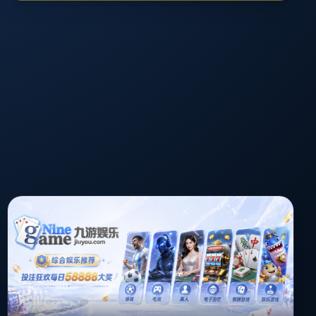
但遭坚决拒绝
:30:07+08:00
乃至管理层关注的焦点。尤其对于顶尖篮球运动员
近期的比赛中，马龙披露他曾建议威少轮休，却遭
这样的竞技态度让人不仅佩服他的耐力，更对其坚定
体状态，让其在后续比赛中暂停出场。但威少立刻
不仅令队友士气振奋，更彰显了他身为核心球员的
0分钟的高强度赛事对于球员的体能消耗极大，休战
仅仅是体能的输出，更是战术意志的体现。
正如威
不仅显示了个人意志与团队贡献的重要性，更直