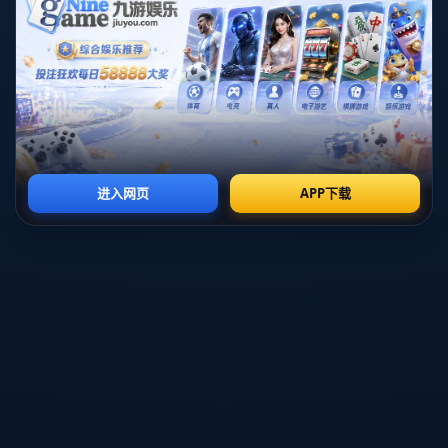
中的插上 还是反击中的高速前插 他都展现出极高的敏锐性和
执行力 在某场小组赛 苗刘宇阳曾在不到二十分钟时间内完成
梅开二度 第一球是反越位成功后的小角度劲射 第二球则是在
混战中通过补射完成破门 这种既能跑位拉扯 又能抓住机会的
前锋类型 恰好是许多地区联赛迫切需要的锋线样本
更值得注意的是 苗刘宇阳并不完全依赖队友输送 他会主动回
撤接应 甚至参与前场逼抢 将自己变成球队整体战术中的第一
防线 这让他的“最佳射手”头衔 并不仅是一个单维数据 更是多
维度参与进攻 防守以及空间压迫后的综合结果 对许多正在成
长中的前锋而言 这种踢法提供了一个直观案例 进球固然重要
但进球前的跑动 接应 压迫 才是真正拉开差距的关键
老将与新锐在桂超赛场的共振
从卢琳MVP到苗刘宇阳最佳射手 这届桂超联赛最有张力的一
幕 正是经验与冲劲的同场共振 一方面 卢琳这样的老将 通过
长期职业经验 把更高层级联赛的节奏感和比赛理解 带到地方
联赛 让整个联赛的节奏和技战术含量都被“抬升” 另一方面 苗
刘宇阳这样的年轻球员 在更加开放多元的平台下 可以直观感
受“高标准”并逼迫自己进步 这形成了一个良性循环 经验在下
沉 新人在上升 联赛整体水平随之抬高
这种“代际共存” 在中国足球当前的大环境中尤为重要 很长一
段时间 草根联赛要么缺少经验丰富的球员参与 要么年轻人缺