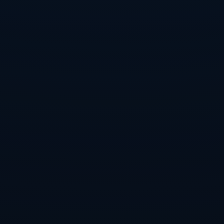
是对赛事运营的一次阶段性答卷 从赛制设计到赛程安排 再到
媒体传播和球迷互动 桂超正在逐步形成自己的品牌化路线 比
如 在本届赛事中 通过直播平台和短视频内容 输出更多比赛细
节和幕后故事 让不能到现场的球迷依旧能够“沉浸式”参与 尤
其是在卢琳拿到MVP 苗刘宇阳锁定最佳射手后 各平台的相关
话题互动明显上升 一定程度上证明了明星效应与优质内容结
合 是地方联赛破圈的有效路径
同时 桂超联赛在组织上更注重规则的稳定性和裁判的专业度
若想让“激情落幕”不流于短暂的烟火 而成为长久记忆 公平公
正的竞赛环境是基础 据部分参与球队反馈 本届联赛在判罚尺
度统一性和争议处理上有明显进步 这也让球员更愿意投入 更
敢于在比赛中展现真实水平
桂超联赛对区域足球发展的启示
从宏观层面看 第十三届桂超联赛的成功 为全国其他地区的业
余联赛提供了一个可参考的模型 一是坚持长期化运营而非一
次性办赛 十三届的累计 不仅堆叠了品牌知名度 更形成了稳定
的参赛与观赛习惯 二是通过个体符号强化联赛记忆 卢琳和苗
刘宇阳这类人物标签 能够帮助联赛在叙事上更加立体 三是将
“竞争”与“社交”“文化”绑定 让球迷不是只为比分而来 而是为城
市归属感而来