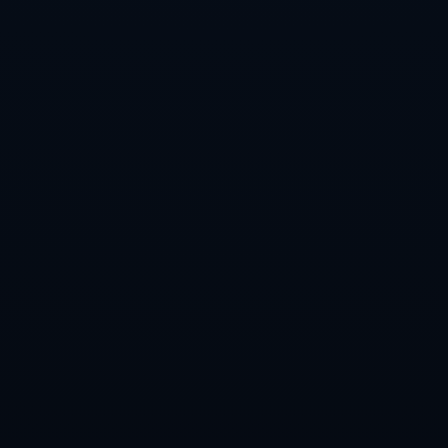
联赛的价值所在 对卢琳而言 桂超提供的是“延伸职业生命”的
新舞台 他不再处于顶级聚光灯下 却在区域联赛中拥有更直接
的影响力和话语权 他可以通过身体力行 为年轻球员树立训练
标准和职业习惯 这种从“被培养者”变为“培养者”的角色转换 本
身就极具社会价值
对于苗刘宇阳 这类在区域联赛崭露头角的前锋 桂超则是“跃
迁的起点” 在这里 他可以得到连续高强度比赛机会 也能在本