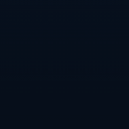
纳通过高位压迫和快速反击多次威胁巴萨球门 尤其在布置针
对性的边路进攻时 让巴萨的防守线感受到了不小压力 正是在
这种高对抗强强度的背景下 巴萨仍然能够掌控节奏 稳住局面
并在关键时间段抓住机会 这才让“稳居榜首”的说法更具分
量。换句话说 这并不是一场轻松的练习赛式胜利 而是在艰难
环境中拿到的成熟型胜利。
心理层面的转变从怕丢分到敢掌控