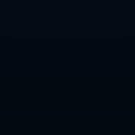
中与内切配合 反而制造了多次有威胁的机会 这恰恰体现了一
种新的战术弹性 即在坚守传控文化的基础上 接纳更直接更高
效的进攻手段 这正是稳居榜首球队所必须完成的自我革新。
榜首位置对更衣室与俱乐部环境的反向塑造
战胜奥萨苏纳并继续稳居榜首 对巴萨来说 不仅是竞技层面的
利好 也对更衣室与俱乐部整体环境产生了反向塑造效应。持
续的良好战绩能让年轻球员在相对稳定的环境中成长 不必在
舆论压力和质疑声中小心翼翼地踢球 也能让经验丰富的老将
发挥更大的带头作用 以身作则地维护训练质量与比赛专注
度。与此同时 俱乐部管理层在进行转会规划和续约谈判时 手
中也多了一些筹码 因为稳居榜首本身 就是一种极具说服力的
“软实力说明书”。当球队用成绩证明方向正确时 内部的信任
感与凝聚力自然提升 对于长期重建而言 这几乎与单场胜利同
样重要。
从这场胜利看巴萨的未来走向
如果将战胜奥萨苏纳视为一个缩影 可以发现 这支巴萨正在向
一种更成熟更立体的竞技形态迈进 既保留了传统的技术风格
和中场掌控力 又逐渐融入现代足球所强调的高位压迫 纵深利
用 和节奏切换。稳居榜首 并不意味着未来不会遭遇波折 但这
场比赛至少证明 巴萨已经具备在困难局面中找到解决方案的
能力 他们不再只是依靠灵感瞬间的艺术球队 而是一支能够在
长期赛季中用稳定发挥赢得排名优势的成熟团队。而对于渴