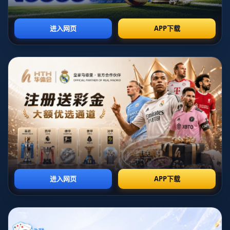
建过程中饱受质疑 球队在高压逼抢的执行度 中后场出球质量
以及前场压迫的层次感方面 经常显得支离破碎 而对战奥萨苏
纳这场比赛中 我们可以明显看到 从后场组织到前场终结的线
路更加清晰。中卫在出球时不再只是简单的横传回传 而是有
意识地寻找中场空挡 通过第三人跑动撕开对手的防线 奥萨苏
纳试图通过局部夹击和逼抢打乱巴萨节奏 却多次被巴萨通过
一到两脚快速传导化解 这种轻描淡写的化解能力 恰恰说明球
队对自身体系的理解已经从“记住套路”进化为“理解原理”。稳
居榜首 其实正是这种体系重塑成果的积分体现。
关键球员在细节中的影响而非单纯的英雄主义
在这场胜利中 关键球员的表现依旧醒目 无论是中场负责串联
的核心 还是边路打开局面的突破手 又或是禁区内负责终结的
前锋 都以各自的方式影响着比赛 但与过去过度依赖某一位超
级巨星不同 这支巴萨呈现出的是一种多点开花的可靠性。例
如 边后卫在进攻中不断前插压迫奥萨苏纳的边路 迫使对手不
得不收缩阵型 从而为中路创造出更多接球空间 而中场球员在
无球状态下积极拉扯 对对手后腰区域进行“无形挤压” 让奥萨
苏纳很难组织起真正有效的反击。这种看似不起眼的细节 恰
恰是强队气质的关键组成部分 当球队可以依赖体系而非个人
英雄主义时 榜首位置自然更加稳固也更难被撼动。