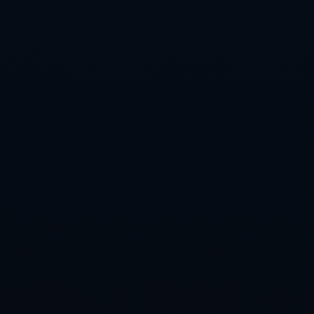
要理解这场胜利的深意 不妨将其置于时间轴上 与过往的一些
丢分案例进行对比。过去几个赛季 巴萨在面对类似奥萨苏纳
这类防守韧性强 反击效率高的球队时 经常出现的画面是 上半
场控球占优却迟迟打不开局面 下半场被对手抓住一两次机会
偷袭成功 然后在慌乱中失去结构感 最终遗憾收场。而在这一
次 对奥萨苏纳的战胜呈现出几处关键不同 一是节奏切换更加
自如 在对手收缩时 敢于增加短传渗透 通过小范围配合撕开防
线 在对手试图压上时 则及时利用身后空间 拉长战线 二是换
人调整更加主动 而非被动应对 当场上节奏略有下滑时 教练组
及时通过人员和站位调整 提升前场压迫力度 三是防守转换更
为果断 一旦丢失球权 临近球员迅速贴身干扰 不给奥萨苏纳组
织从容反击的时间 这些细节叠加构成了从“容易丢分”到“稳拿
三分”的质变 也是“稳居榜首”的深层逻辑支撑。
数据背后的趋势控球不再是唯一答案
在这场比赛中 巴萨依旧在控球率上占据上风 但更值得注意的
是 控球质量与机会转化率的提升。过去那种“七成控球 却机
会寥寥”的情况明显减少 巴萨不仅在关键区域的触球次数增多
射门的有效性也有显著提高 这说明球队在训练和实战中 已经
深刻意识到 现代足球不再仅是控球时长的比拼 而是“如何利
用控球创造高质量机会”的博弈。奥萨苏纳通过坚决的中路封
锁 强迫巴萨更多地将球转移到边路 然而巴萨在边路形成的传