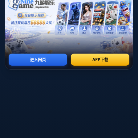
高赔率更重要。
用户体验与技术安全是识别优劣的平台标尺
一个真正靠谱的世界杯下注平台，在页面设计和技术架构上
通常会有专业而统一的风格。首先可以看网站或App是否支
持https加密连接，地址栏是否显示安全锁标识；这代表着平
台对用户信息和传输数据进行了基础的安全加密。在注册、
登录、修改密码、设置支付密码时，是否有双重验证或动态
验证码等安全流程，这些都能降低账号被盗或资金被非法操
作的风险。靠谱的平台在投注页面会做到信息清晰：赛事时
间、队伍信息、盘口类型、赔率变化等一目了然，并且在下
注前有清楚的确认步骤，减少误操作。反观一些不可靠的站
点，往往页面杂乱、广告弹窗频繁、加载缓慢甚至经常崩
溃，这不仅影响观赛体验，也提示其技术和安全投入可能十
分有限。
客服响应与风险提示体现平台态度
世界杯下注本质上是一种高风险的娱乐行为，因此平台是否
对用户进行风险提示，同样是判断其是否靠谱的重要信号。
负责任的平台，会在注册协议和页面显著位置提示“理性投注”
“量力而行”，甚至提供自我限制功能，如设置单日存款上限、
暂时冻结账号等。与此客服体系是否完善、是否能够在充
值、提现、赔率疑问等问题上及时响应，也极具参考价值。
可以尝试在未注册或未充值前，主动咨询客服一些基础问