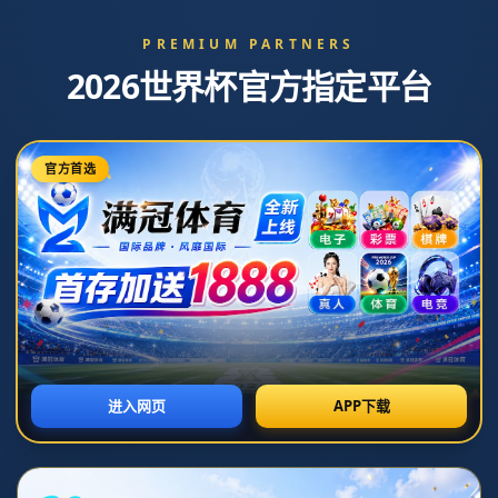
新闻中心
如何选择靠谱的世界杯下注平台？
类别：jinnianhui官网 发布时间：2026-08-08T07:30:07+08:00
如何在世界杯热潮中辨别真正靠谱的下注平台
每逢世界杯，除了赛场上的激情对决，各种所谓的“高赔率”