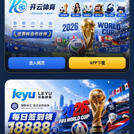
“稳赢技巧”“内部盘口”的世界杯下注平台也会铺天盖地地出现
在社交媒体和群聊中。很多人抱着想要为观赛增添一点刺激
的心态，随手就注册、充值，却在赛事结束后才发现账户无
法提现、赔率被后台篡改、甚至平台直接“跑路”。在真正接触
任何世界杯下注平台之前，学会如何判断平台是否靠谱，比
所谓的“投注技巧”重要得多。下面就从资质、资金安全、赔率
透明度、用户体验以及风控机制等几个角度，系统梳理如何
选择更有保障的平台。
平台资质与监管背景是第一道门槛
判断一个世界杯下注平台是否可靠，最基础也是最关键的，
是看它是否受到合法监管。正规的体育博彩平台都会在官网
底部或“关于我们”页面，标明其持有的博彩牌照和监管机构名
称，例如某某博彩委员会授权、某地区远程博彩牌照等。用
户可以通过这些信息去对应的监管机构官网进行查询核实，
看看牌照是否真实有效、是否在有效期内。反之，那些只用
模糊词汇如“国际认证”“顶级牌照”却没有具体编号、机构名称
和查询入口的平台，多半存在较大风险。在没有清晰监管信
息的情况下，建议不要进行任何金额的充值，即便对方打出
再诱人的赔率或优惠，也要克制。
资金安全与出入金流程不能含糊
靠谱的世界杯下注平台一定会把资金安全放在首位。首先是