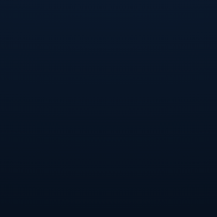
题，比如提款时长、是否收取手续费、跨平台登录是否有限
制等，从对方回复速度和专业程度中，判断其服务真实水
平。如果客服长期不在线、答非所问、只催促充值而对规则
解释含糊不清，就说明该平台风险极大。