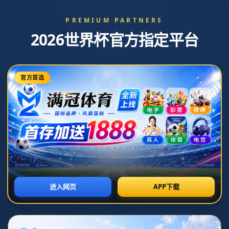
新闻中心
世界杯下注稳赚秘籍，实战干货总结
类别：jinnianhui官网 发布时间：2026-08-06T07:30:06+08:00
世界杯下注稳赚秘籍实战思路全解析
四年一届的世界杯，总能点燃球迷与投资者的双重激情。很