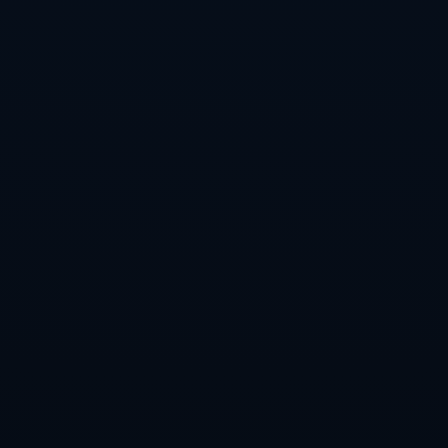
用信息差构建自己的判断体系
世界杯信息满天飞，真正有用的却不多。很多人沉迷于传言
和所谓爆料，结果被带偏。更稳妥的做法是，用几类公开信
息构建自己的基本面判断 伤病与停赛 战术与风格 体能与赛程
心理与舆论。例如 某强队前锋爆出小伤，媒体狂炒“不影响出
战”，但细看训练报道会发现他参与对抗训练的时间明显减
少，这时就要警惕球队在进攻端可能会收敛；再结合盘口如
果庄家并未大幅下调该队进球盘，反而保持在偏高区间，那
么投注小球（少进球）也许是更理性的思路。世界杯下注稳
赚秘籍，其实就是在海量噪音中筛选出少数关键事实，并坚
持用同一套逻辑去解读，而不是今天听专家，明天跟主播，
后天迷信“神单”。
案例分析从冲动“跟单”到理性“选战”
可以看一个典型的反例 小A在上届世界杯初期连中两场热