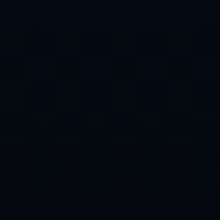
像是阶梯式缓慢增长，而不是过山车式大起大落。真正的世
界杯下注稳赚秘籍，不是一次豪赌，而是用大量合理小决策
堆叠出来的长期优势。
建立个人复盘机制持续迭代策略
最后一个容易被忽略的实战干货就是复盘。很多人在世界杯
结束后，只记得某场“绝杀”和某场“惨案”，却很少系统总结自
己下注的得失。建议在世界杯期间，给每一笔投注简单记录
投注时间 盘口与赔率 自己的判断依据 赛后结果和偏差原因。
哪怕只是几行字，到了赛事末期，你也能清晰地看到 哪些判
断思路反复验证有效 哪些是典型的冲动下注 哪些是被舆论带
节奏。所谓稳赚秘籍，本质上是每个人通过复盘不断迭代出
最适合自己的那套策略，而不是照搬任何所谓“专家模型”。当
你能坦诚面对自己的误判，下一届世界杯，你就已经站在大
多数人的前面。
上一篇：世界杯买球注意事项有哪些？
下一篇：世界杯外围赛四大洲球队整体实力对比
Copyright 2024
金年会·(jinnianhui)金字招牌诚信至上-Gold
Annual Meeting
All Rights by
jinnianhui官网