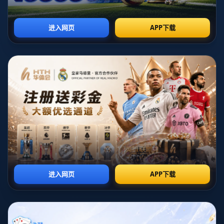
应开出深盘配合低赔，如果结果却是盘口偏浅、主胜赔付意
外偏高，这往往说明庄家在刻意抬高热门收益以吸引筹码。
实战中，可以通过对比不同公司、不同时间点的赔率变化，
寻找所谓“造势”与“真实看法”的差异。当临场赔率突然从降赔
变为升赔，尤其是热门方向升赔明显，要警惕资金过度集中
导致的风险。并非要你逆向而行，而是要明白盘口已不再“划
算”，该场赛事不碰往往比硬上更接近“稳赚秘籍”。
从杯赛特性入手筛选高价值场次
世界杯下注最大的误区，就是把它当成日常联赛在玩。世界
杯是短期杯赛，容错率低，战术保守，心理波动极大，传统
意义上的强弱对比会被赛程 形势 心态放大甚至颠覆。小组赛
末轮就是典型案例 有的球队已经提前出线，有的只要小负即
可晋级，还有的背水一战必须大胜，这种复杂局面下的盘
口，往往蕴含更高价值。所谓“稳赚秘籍”，第一步其实是学会
“只挑对自己有利的战场”，而不是每场都下注。实战建议是
重点关注 需要取胜的强队 VS 战意存疑的对手 需要大比分赢
球的球队 VS 防守糟糕的对手 替补阵容足够厚的强队 VS 密
集赛程下的疲劳队伍。通过这种方式，你不是在赌抽象的实
力，而是在赌具体的“形势和战意”，胜率会自然提升。