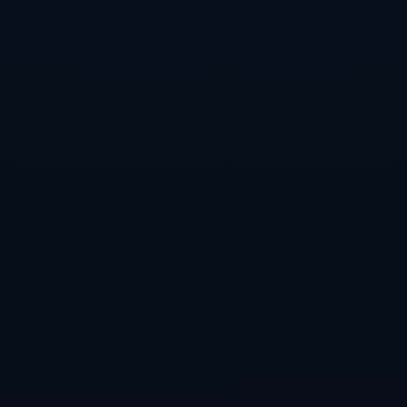
随着技术统计的精细化 2026世界杯外围不再只是比拼胜平负
和净胜球 历史数据的维度已经从传统的进球数与失球数 扩展
到预期进球xG 反抢成功秒数 高位逼抢次数 纵向推进速度等