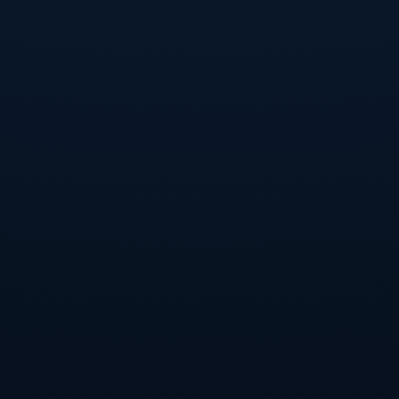
围中 亚洲可能会出现更多打法成熟 节奏多变的球队冲击出线
门槛
非洲与中北美地区数据中的“门槛效应”
从历史外围赛数据来看 非洲区和中北美及加勒比地区往往给
人“偶然性很强”的印象 事实上 数据呈现的是一种鲜明的门槛
效应 只要跨过某些基础指标 队伍往往能在外围赛中持续保持
竞争力 非洲区方面 尼日利亚 喀麦隆 加纳等传统劲旅的共同
特征是 场均对抗成功数和前场抢断次数居高不下 然而近年来
塞内加尔 摩洛哥等队的崛起表明 单纯的身体优势已经不够 历
史数据中他们的传球成功率和禁区内配合次数呈上升趋势 防
守端的犯规控制也更加稳定 这让他们在关键生死战中失误更
少 出线概率更高