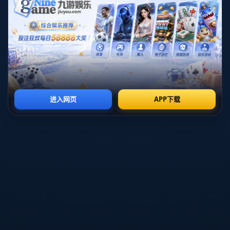
和2022接连无缘决赛圈 其历史数据呈现明显的周期性高开低
走 防守端丢球数与犯规数在后两个周期显著上升 预示阵容老
化与战术调整不及时的问题
由于2026世界杯名额增加 南美区直接晋级名额从4 5提升到6
再加一个附加赛席位 从历史数据推演 很可能出现积分线整体
下移的情况 即过去需要至少27到28分才能确保出线 未来可能
25分左右就有机会 这会鼓励更多球队采取更冒险的进攻思路
增加外围赛对战的不确定性
亚洲区历史数据中潜藏的结构性跃升
如果说2026世界杯外围最大的受益者之一是亚洲 这并不夸张
在扩军背景下 亚洲区直接名额大幅增加 历史数据的价值不仅
体现在回顾强队 也为预测下一个“黑马”提供参照 从2002到
2022这六届外围赛可以发现 亚洲球队在几个关键指标上呈现
稳步上升 一是平均传球成功率 二是场均射门次数 三是门前射
正率 尤其是日本 韩国 澳大利亚和伊朗 其外围赛胜率长期保
持在60%以上 2022周期沙特 阿联酋等队在控球和逼抢数据上
的提升 显示亚洲整体水平正在向更现代化的节奏靠拢
一个典型案例是日本队的历史数据演变 早期外围赛中 日本更
多依靠边路传中和身体对抗 近三届外围赛的数据则显示 其中
场三区传球比例明显上升 中短传配合和反抢成功率成为带动
球队前进的核心指标 这类战术数据并不是孤立存在 它与球员
留洋比例 青训体系完善度形成良性循环 预示着2026世界杯外