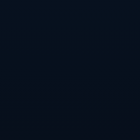
中北美地区的历史数据则与主场优势紧密相关 过去多届外围
赛中 美国和墨西哥在主场的胜率普遍在70%到80%之间 尤其
是在高原或高温条件下 进球和射门数据远高于客场 不过
2022周期加拿大的崛起是一个值得关注的案例 他们在主客场
数据差异较小 场均抢断成功率高 反击效率和边路推进数据亮
眼 在2026世界杯作为联合东道主之一 加拿大不必参与传统意
义上的外围赛 但其在上一周期积累下来的历史数据 给其他中
北美球队提供了一种全新路径 即通过整体跑动 强度压迫和高
速反击缩小与传统强队差距
数据维度升级与战术趋势的历史印迹