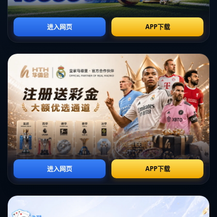
算法的竞技场。越来越多的球迷在比赛开始前
会打开手机查看AI比分预测结果 将其作为投注
参考或辅助判断赛果的工具。
世界杯投注与娱乐：看赛事同时赚收益
2026-08-
世界杯投注与娱乐的双重乐趣 四年一度的世界
03T07:30:06+08:00
杯，不仅是全球球迷的狂欢，也是无数人尝试
通过合理投注获取收益的热门时机。当精彩对
决在绿茵场上上演时，许多观众已经不满足于
单纯“看球”，而是希望在享受赛事
世界杯竞猜平台与传统投注有什么区别？
2026-08-
世界杯竞猜平台与传统投注的核心差异解析 每
02T07:30:06+08:00
逢世界杯来临 足球不仅点燃球迷的激情 也让
各种世界杯竞猜平台迅速升温 与过去去线下投
注站排队买一张实体彩票相比 如今人们拿起手
机就能完成一整套竞猜流程
如何选择世界杯安全下注平台
2026-08-
如何判断世界杯安全下注平台的真实可靠性 每
01T07:30:06+08:00
逢世界杯来临 无数球迷不仅盯着赛场上的进球
和逆转 也开始关注如何通过在线平台进行合理
下注 希望在享受比赛激情的同时增加一点额外
的收益 然而 在琳琅满目的
世界杯外围竞猜玩家的必备知识
2026-08-
世界杯外围竞猜玩家必备知识指南 每到世界
01T07:30:06+08:00
杯，球迷的激情和资本市场的热度往往一起被
点燃。无论是老玩家还是刚刚接触世界杯外围
竞猜的新手，都可能在短时间内涌入这个看似
充满机会的赛场。但真正能在漫长赛事