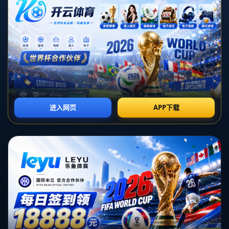
世界杯外围平台资金安全保障攻略解析 每到世
06T07:30:06+08:00
界杯临近，各类世界杯外围平台就开始密集
“亮相”，从赔率分析到赛事直播，再到彩金活
动，信息铺天盖地，极容易让人忽略一个核心
问题——资金安全。对于普通玩家而
手机端最佳世界杯直播平台推荐
2026-08-
当你手握手机却找不到一款真正好用的世界杯
06T07:30:06+08:00
直播平台时，哪怕错过一个进球都让人抓狂。
无论是地铁通勤、加班间隙，还是深夜躺在床
上看球，一款流畅、清晰且不掉线的手机端世
界杯直播平台，已经成为球迷的“刚需”。在
深入解析2026世界杯下注市场趋势
2026-08-
深入解析2026世界杯下注市场趋势 2026年世
05T07:30:06+08:00
界杯尚未开哨 但围绕赛事的下注市场已经暗潮
涌动 无论是传统亚洲盘 欧洲盘 还是新兴的串
关玩法与数据驱动模型 都在悄然重塑这一全球
最大体育盛事的投注
世界杯赛事直播官网直达预约观看按钮
2026-08-
世界杯赛事直播官网直达预约观看按钮的魅力
04T07:30:07+08:00
正在于，它让“抢时间、抢位置”的紧张感，被
一次轻触屏幕的动作彻底取代。当全球球迷都
在为关键一场小组赛或淘汰赛做准备时，比起
满世界寻找直播链接，直接进入官网、点击
世界杯比分预测：AI技术与算法趋势
2026-08-
世界杯比分预测 AI技术与算法趋势解读 四年
03T07:30:07+08:00
一度的世界杯不仅是球迷的狂欢，也是数据与