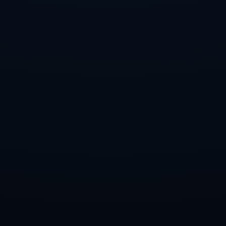
牧也与郭思彤展现了极高的协作能力。在优雅而具有张力的动作
跳跃到旋转，每一动作都紧扣节奏，流畅而富有艺术性，赢得了
：中国队的强大竞争力来源
以能够取得令人瞩目的银牌成就，离不开许多关键因素。
败关键
核心环节，动作的精准度与复杂性对选手成绩的影响尤为深远。
作呈现的完美度。如旋转动作，他们选择加入
高难度的双人同步
合
目中，选手间的配合犹如灵魂的交融。郭牧也与郭思彤的每一动
演达到了艺术与技术的双高峰。
为何遗憾未夺金
令人鼓舞，但金牌之差也引发了热议。在对比中可以发现，最终
排环节，他们做出了
更加大胆的突破
，稳稳超越郭牧也与郭思彤
得已是至关重要的里程碑。两位选手用他们的表现告诉世界：中
垫了更坚实的基础。
他国家的成功经验启示
我们也关注到其他国家队表现中值得借鉴的亮点。以金牌获得者
这与郭牧也和郭思彤的策略形成了鲜明对比：中国队虽然得分稳
表明，强大的技术基础、团队默契及创意设计依然是这项赛事中