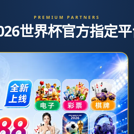
首页
企业简介
产品