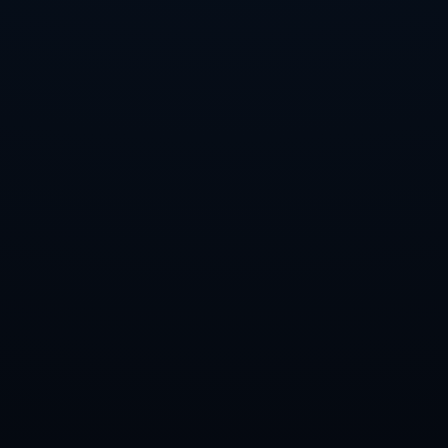
来展望
诗诗分享了现场返图，引发粉丝热议。在返图中，她凌厉的气场
电竞女主持人该有的样子！”同时，这次活动的成功也让诗诗的职
关于信心与梦想的挑战。”
后往往是巨大的合作团队，而主持人则是整个氛围营造中的关键
多电竞活动注入的崭新活力！
吴芳娴强势晋级女双四强赛事
5上海浪琴环球马术冠军赛盛大开幕