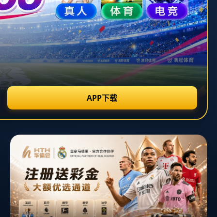
全能哈维33分钟高效砍下21
类别：jinnianhui官网 发布时间：2026-08-08T07
的真相：全面表现引领球队胜利
一次成为赛场热点。他全场33分钟的奋战，以19次出手命中7球
切不仅仅是数字的堆砌，更是球场上的智慧与坚韧。今天我们将
写属于他的赛场传奇。
维如何找到平衡点
维的得分能力无可置疑。尽管命中率仅为36.8%，但关键时刻的
球队陷入得分荒时挺身而出，这点值得称道。然而，更为引人注
性的防守能力，既兑现了个人与团队之间的高度协同，也阻断了
竞技环境中，球员单纯的得分早已无法完全定义赛场价值。哈维
尤为突出。这些注重团队属性的数据不仅证明哈维在推动球队进
效战术与灵活定位的结合
际比赛的几个镜头中了解哈维的数据背后的价值。在本场比赛中
分配球权，以自己的传球
助力队友完成快攻终结
，避免球队陷入