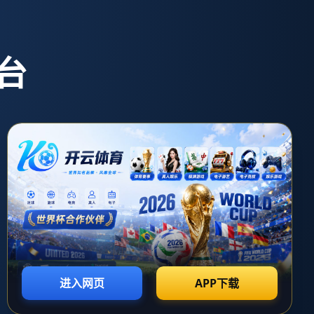
中心
新闻动态
联系jinnianhui官网
您当前位置：
首页
>
新闻中心