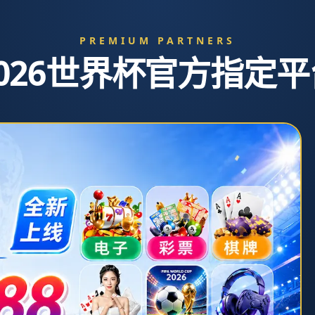
首页
企业简介
产品