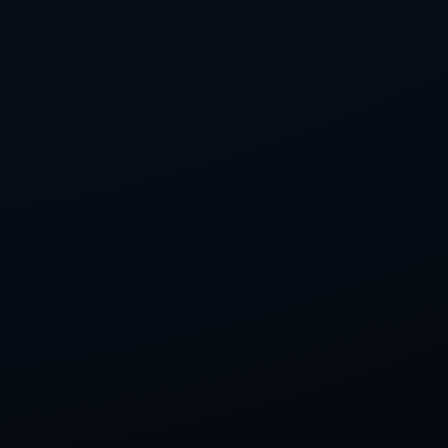
拦截，有效打乱了对方的进攻节奏。这不仅是个人
全场出战33分钟，几乎未曾掉链子，这与他强大的
保持比赛投入度，充分发挥身体条件与技巧优势。
的稳定性。这种能力是许多年轻球员所难以企及
与防守、助攻、抢篮板，各个数据统计他都有所涉
未来随着哈维的进一步成熟，他的数据和场上影响